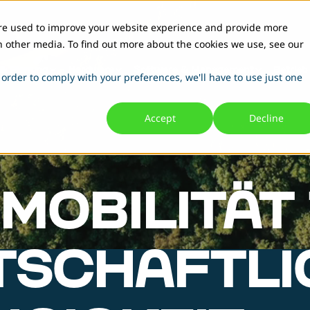
are used to improve your website experience and provide more
h other media. To find out more about the cookies we use, see our
 & Planung
Hardware
Software & Management
Betrieb
 order to comply with your preferences, we'll have to use just one
Accept
Decline
MOBILITÄT 
TSCHAFTLI