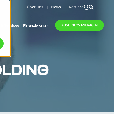
Über uns
News
Karriere
 & Services
Finanzierung
KOSTENLOS ANFRAGEN
OLDING