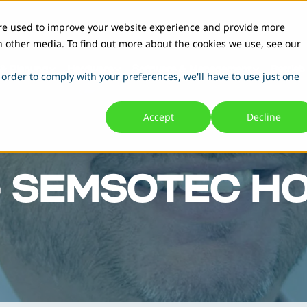
are used to improve your website experience and provide more
h other media. To find out more about the cookies we use, see our
 & Planung
Hardware
Software & Management
Betrieb
 order to comply with your preferences, we'll have to use just one
Accept
Decline
– SEMSOTEC H