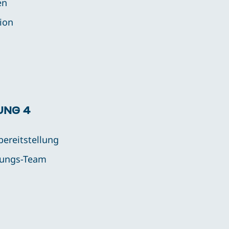
en
tion
UNG 4
bereitstellung
tungs-Team