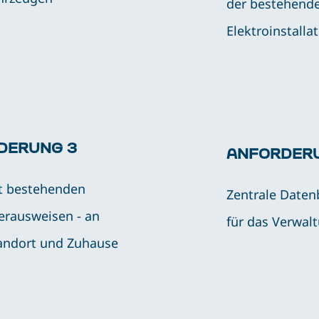
der bestehend
Elektroinstalla
DERUNG 3
ANFORDER
t bestehenden
Zentrale Daten
erausweisen - an
für das Verwal
andort und Zuhause