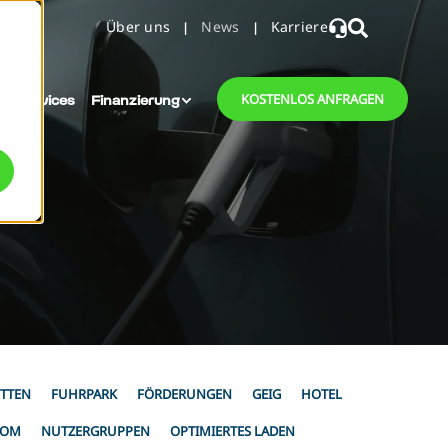
Über uns
News
Karriere
 & Services
Finanzierung
KOSTENLOS ANFRAGEN
TTEN
FUHRPARK
FÖRDERUNGEN
GEIG
HOTEL
ROM
NUTZERGRUPPEN
OPTIMIERTES LADEN