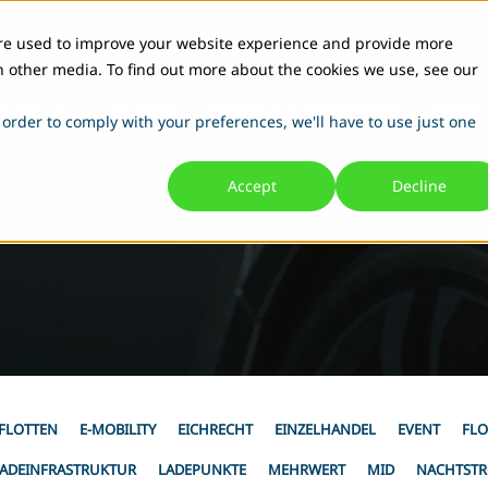
are used to improve your website experience and provide more
h other media. To find out more about the cookies we use, see our
 & Planung
Hardware
Software & Management
Betrieb
 order to comply with your preferences, we'll have to use just one
Accept
Decline
 FLOTTEN
E-MOBILITY
EICHRECHT
EINZELHANDEL
EVENT
FLO
ADEINFRASTRUKTUR
LADEPUNKTE
MEHRWERT
MID
NACHTST